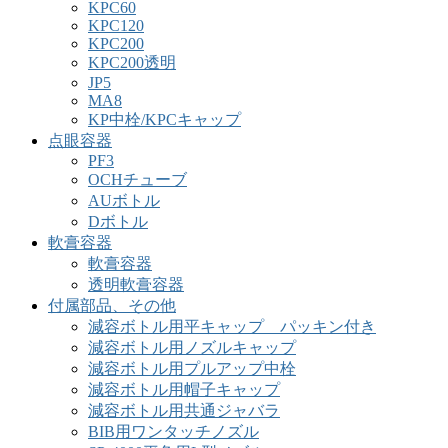
KPC60
KPC120
KPC200
KPC200透明
JP5
MA8
KP中栓/KPCキャップ
点眼容器
PF3
OCHチューブ
AUボトル
Dボトル
軟膏容器
軟膏容器
透明軟膏容器
付属部品、その他
減容ボトル用平キャップ パッキン付き
減容ボトル用ノズルキャップ
減容ボトル用プルアップ中栓
減容ボトル用帽子キャップ
減容ボトル用共通ジャバラ
BIB用ワンタッチノズル