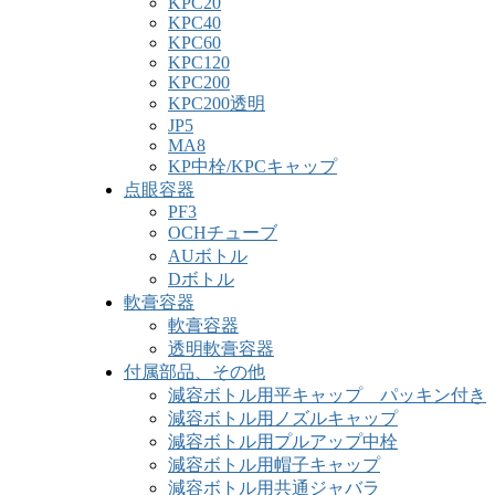
KPC20
KPC40
KPC60
KPC120
KPC200
KPC200透明
JP5
MA8
KP中栓/KPCキャップ
点眼容器
PF3
OCHチューブ
AUボトル
Dボトル
軟膏容器
軟膏容器
透明軟膏容器
付属部品、その他
減容ボトル用平キャップ パッキン付き
減容ボトル用ノズルキャップ
減容ボトル用プルアップ中栓
減容ボトル用帽子キャップ
減容ボトル用共通ジャバラ